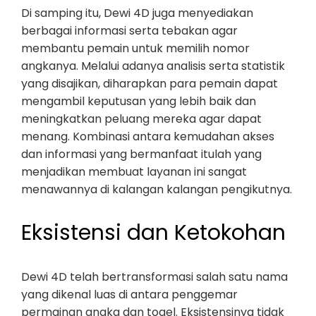
Di samping itu, Dewi 4D juga menyediakan
berbagai informasi serta tebakan agar
membantu pemain untuk memilih nomor
angkanya. Melalui adanya analisis serta statistik
yang disajikan, diharapkan para pemain dapat
mengambil keputusan yang lebih baik dan
meningkatkan peluang mereka agar dapat
menang. Kombinasi antara kemudahan akses
dan informasi yang bermanfaat itulah yang
menjadikan membuat layanan ini sangat
menawannya di kalangan kalangan pengikutnya.
Eksistensi dan Ketokohan
Dewi 4D telah bertransformasi salah satu nama
yang dikenal luas di antara penggemar
permainan angka dan togel. Eksistensinya tidak