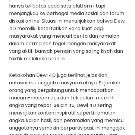
hanya terbatas pada satu platform, tapi
menjangkau ke berbagai media sosial dan forum
diskusi online. Situasi ini menunjukkan bahwa Dewi
4D memiliki ketertarikan yang kuat bagi
masyarakat yang mencari berita dan ramalan
dalam permainan togel. Dengan masyarakat
yang aktif, banyak pemain yang saling kisah dan
taktik melalui saluran ini.
Ketokohan Dewi 4D juga terlihat jelas dari
antusiasme anggota masyarakatnya. Sejumlah
orang yang bergabung untuk mendapatkan
macam-macam tips dan trik dalam memilih
angka yang tepat. Selain itu, Dewi 4D sering
menyajikan konten inspiratif seperti ramalan
angka, kajian hasil, dan peramalan yang memicu
anggotanya semakin berpartisipasi. Ini mengajak