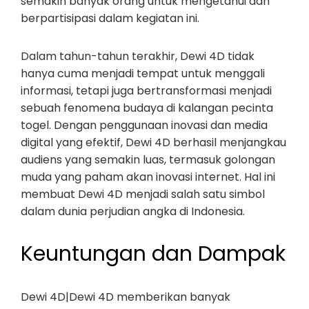
semakin banyak orang untuk mengetahui dan
berpartisipasi dalam kegiatan ini.
Dalam tahun-tahun terakhir, Dewi 4D tidak
hanya cuma menjadi tempat untuk menggali
informasi, tetapi juga bertransformasi menjadi
sebuah fenomena budaya di kalangan pecinta
togel. Dengan penggunaan inovasi dan media
digital yang efektif, Dewi 4D berhasil menjangkau
audiens yang semakin luas, termasuk golongan
muda yang paham akan inovasi internet. Hal ini
membuat Dewi 4D menjadi salah satu simbol
dalam dunia perjudian angka di Indonesia.
Keuntungan dan Dampak
Dewi 4D|Dewi 4D memberikan banyak