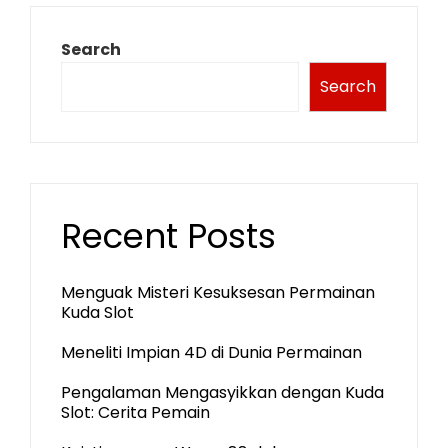
Search
Search
Recent Posts
Menguak Misteri Kesuksesan Permainan
Kuda Slot
Meneliti Impian 4D di Dunia Permainan
Pengalaman Mengasyikkan dengan Kuda
Slot: Cerita Pemain