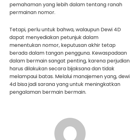
pemahaman yang lebih dalam tentang ranah
permainan nomor.
Tetapi, perlu untuk bahwa, walaupun Dewi 4D
dapat menyediakan petunjuk dalam
menentukan nomor, keputusan akhir tetap
berada dalam tangan pengguna. Kewaspadaan
dalam bermain sangat penting, karena perjudian
harus dilakukan secara bijaksana dan tidak
melampaui batas. Melalui manajemen yang, dewi
4d bisa jadi sarana yang untuk meningkatkan
pengalaman bermain bermain.