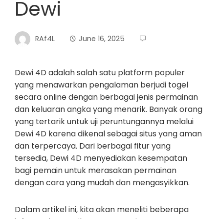
Dewi
RAf4L
June 16, 2025
Dewi 4D adalah salah satu platform populer
yang menawarkan pengalaman berjudi togel
secara online dengan berbagai jenis permainan
dan keluaran angka yang menarik. Banyak orang
yang tertarik untuk uji peruntungannya melalui
Dewi 4D karena dikenal sebagai situs yang aman
dan terpercaya. Dari berbagai fitur yang
tersedia, Dewi 4D menyediakan kesempatan
bagi pemain untuk merasakan permainan
dengan cara yang mudah dan mengasyikkan.
Dalam artikel ini, kita akan meneliti beberapa