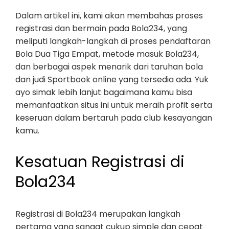
Dalam artikel ini, kami akan membahas proses
registrasi dan bermain pada Bola234, yang
meliputi langkah-langkah di proses pendaftaran
Bola Dua Tiga Empat, metode masuk Bola234,
dan berbagai aspek menarik dari taruhan bola
dan judi Sportbook online yang tersedia ada. Yuk
ayo simak lebih lanjut bagaimana kamu bisa
memanfaatkan situs ini untuk meraih profit serta
keseruan dalam bertaruh pada club kesayangan
kamu.
Kesatuan Registrasi di
Bola234
Registrasi di Bola234 merupakan langkah
pertama yang sangat cukup simple dan cepat