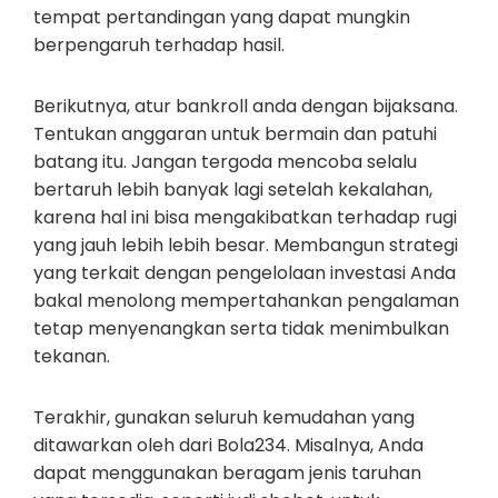
tempat pertandingan yang dapat mungkin
berpengaruh terhadap hasil.
Berikutnya, atur bankroll anda dengan bijaksana.
Tentukan anggaran untuk bermain dan patuhi
batang itu. Jangan tergoda mencoba selalu
bertaruh lebih banyak lagi setelah kekalahan,
karena hal ini bisa mengakibatkan terhadap rugi
yang jauh lebih lebih besar. Membangun strategi
yang terkait dengan pengelolaan investasi Anda
bakal menolong mempertahankan pengalaman
tetap menyenangkan serta tidak menimbulkan
tekanan.
Terakhir, gunakan seluruh kemudahan yang
ditawarkan oleh dari Bola234. Misalnya, Anda
dapat menggunakan beragam jenis taruhan