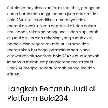
Setelah menyelesaikan form tersebut, pengguna
cuma butuh menunggu persetujuan dari tim tim
Bola 234. Proses verifikasi umumnya tidak
memakan waktu lama cepat sekali, dan dalam
hari cepat, rekening pengguna sudah siap untuk
digunakan. Setelah rekening yang sudah aktif,
pemain bisa segera membuat setoran dan
memainkan berbagai permainan seru yang
ditawarkan ditawarkan.
bola 234
Semua langkah
ini semua membuat pengalaman registrasi di
Bola234 menjadi sangat ramah pengguna dan
efisien.
Langkah Bertaruh Judi di
Platform Bola234