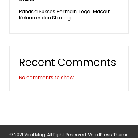
Rahasia Sukses Bermain Togel Macau:
Keluaran dan Strategi
Recent Comments
No comments to show.
© 2021 Viral Mag. All Right Reserved.
WordPress Theme