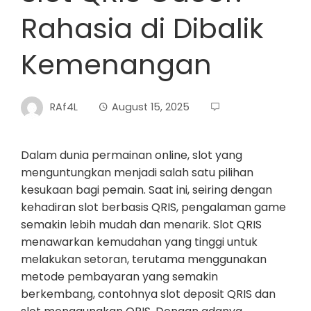
Rahasia di Dibalik
Kemenangan
RAf4L
August 15, 2025
Dalam dunia permainan online, slot yang
menguntungkan menjadi salah satu pilihan
kesukaan bagi pemain. Saat ini, seiring dengan
kehadiran slot berbasis QRIS, pengalaman game
semakin lebih mudah dan menarik. Slot QRIS
menawarkan kemudahan yang tinggi untuk
melakukan setoran, terutama menggunakan
metode pembayaran yang semakin
berkembang, contohnya slot deposit QRIS dan