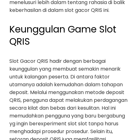
menelusuri lebih dalam tentang rahasia di balik
keberhasilan di dalam slot gacor QRIS ini.
Keunggulan Game Slot
QRIS
Slot Gacor QRIS hadir dengan berbagai
keunggulan yang membuat semakin menarik
untuk kalangan peserta. Di antara faktor
utamanya adalah kemudahan dalam tahapan
deposit. Melalui menggunakan metode deposit
QRIS, pengguna dapat melakukan perdagangan
secara kilat dan bebas dari kesulitan. Hal ini
memudahkan pengguna yang baru bergabung
yg ingin berexperiment slot slot tanpa harus
menghadapi prosedur prosedur. Selain itu,
setoran deposit QRIS juga memfasilitasi