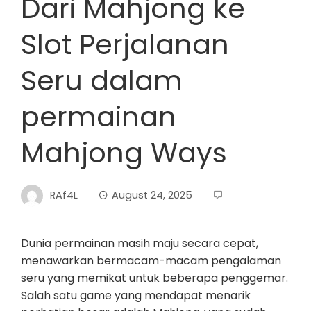
Dari Mahjong ke
Slot Perjalanan
Seru dalam
permainan
Mahjong Ways
RAf4L
August 24, 2025
Dunia permainan masih maju secara cepat,
menawarkan bermacam-macam pengalaman
seru yang memikat untuk beberapa penggemar.
Salah satu game yang mendapat menarik