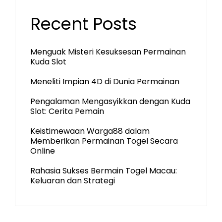
Recent Posts
Menguak Misteri Kesuksesan Permainan
Kuda Slot
Meneliti Impian 4D di Dunia Permainan
Pengalaman Mengasyikkan dengan Kuda
Slot: Cerita Pemain
Keistimewaan Warga88 dalam
Memberikan Permainan Togel Secara
Online
Rahasia Sukses Bermain Togel Macau:
Keluaran dan Strategi