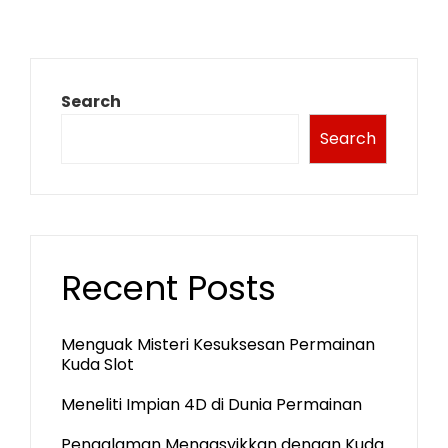
Search
Search
Recent Posts
Menguak Misteri Kesuksesan Permainan
Kuda Slot
Meneliti Impian 4D di Dunia Permainan
Pengalaman Mengasyikkan dengan Kuda