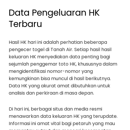
Data Pengeluaran HK
Terbaru
Hasil HK hari ini adalah perhatian beberapa
pengecer togel di Tanah Air. Setiap hasil hasil
keluaran HK menyediakan data penting bagi
sejumlah penggemar toto HK, khususnya dalam
mengidentifikasi nomor-nomor yang
kemungkinan bisa muncul di hasil berikutnya.
Data HK yang akurat amat dibutuhkan untuk
analisis dan perkiraan di masa depan.
Di hari ini, berbagai situs dan media resmi
menawarkan data keluaran HK yang terupdate.
Informasi ini amat vital bagi petaruh yang mau