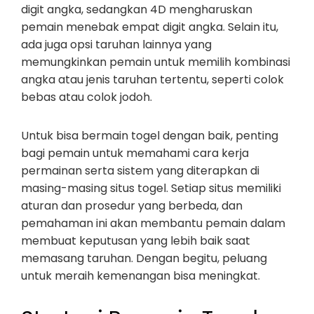
digit angka, sedangkan 4D mengharuskan
pemain menebak empat digit angka. Selain itu,
ada juga opsi taruhan lainnya yang
memungkinkan pemain untuk memilih kombinasi
angka atau jenis taruhan tertentu, seperti colok
bebas atau colok jodoh.
Untuk bisa bermain togel dengan baik, penting
bagi pemain untuk memahami cara kerja
permainan serta sistem yang diterapkan di
masing-masing situs togel. Setiap situs memiliki
aturan dan prosedur yang berbeda, dan
pemahaman ini akan membantu pemain dalam
membuat keputusan yang lebih baik saat
memasang taruhan. Dengan begitu, peluang
untuk meraih kemenangan bisa meningkat.