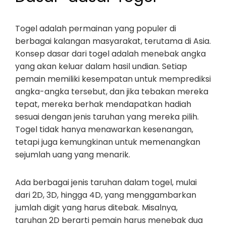
Togel adalah permainan yang populer di
berbagai kalangan masyarakat, terutama di Asia.
Konsep dasar dari togel adalah menebak angka
yang akan keluar dalam hasil undian. Setiap
pemain memiliki kesempatan untuk memprediksi
angka-angka tersebut, dan jika tebakan mereka
tepat, mereka berhak mendapatkan hadiah
sesuai dengan jenis taruhan yang mereka pilih.
Togel tidak hanya menawarkan kesenangan,
tetapi juga kemungkinan untuk memenangkan
sejumlah uang yang menarik.
Ada berbagai jenis taruhan dalam togel, mulai
dari 2D, 3D, hingga 4D, yang menggambarkan
jumlah digit yang harus ditebak. Misalnya,
taruhan 2D berarti pemain harus menebak dua