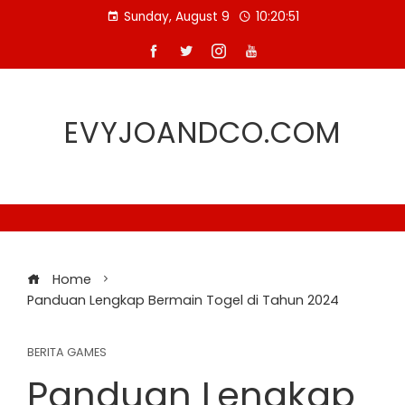
Skip
Sunday, August 9
10:20:51
to
content
EVYJOANDCO.COM
Home
Panduan Lengkap Bermain Togel di Tahun 2024
BERITA GAMES
Panduan Lengkap