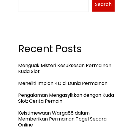
Search
Recent Posts
Menguak Misteri Kesuksesan Permainan
Kuda Slot
Meneliti Impian 4D di Dunia Permainan
Pengalaman Mengasyikkan dengan Kuda
Slot: Cerita Pemain
Keistimewaan Warga88 dalam
Memberikan Permainan Togel Secara
Online