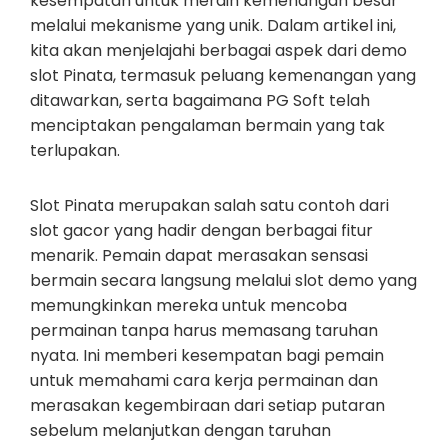
kesempatan untuk meraih kemenangan besar
melalui mekanisme yang unik. Dalam artikel ini,
kita akan menjelajahi berbagai aspek dari demo
slot Pinata, termasuk peluang kemenangan yang
ditawarkan, serta bagaimana PG Soft telah
menciptakan pengalaman bermain yang tak
terlupakan.
Slot Pinata merupakan salah satu contoh dari
slot gacor yang hadir dengan berbagai fitur
menarik. Pemain dapat merasakan sensasi
bermain secara langsung melalui slot demo yang
memungkinkan mereka untuk mencoba
permainan tanpa harus memasang taruhan
nyata. Ini memberi kesempatan bagi pemain
untuk memahami cara kerja permainan dan
merasakan kegembiraan dari setiap putaran
sebelum melanjutkan dengan taruhan