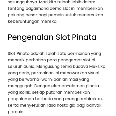
sesungguhnya. Mari kita telaah lebih dalam
tentang bagaimana demo slot ini memberikan
peluang besar bagi pemain untuk menemukan
keberuntungan mereka.
Pengenalan Slot Pinata
Slot Pinata adalah salah satu permainan yang
menarik perhatian para penggemar slot di
seluruh dunia. Mengusung tema budaya Meksiko
yang ceria, permainan ini menawarkan visual
yang berwarna-warni dan animasi yang
menggugah. Dengan elemen-elemen pinata
yang ikonik, setiap putaran memberikan
pengalaman berbeda yang menggembirakan,
serta menyerukan rasa nostalgia bagi banyak
pemain.