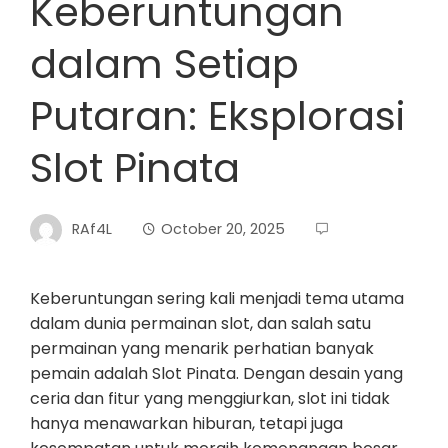
Keberuntungan
dalam Setiap
Putaran: Eksplorasi
Slot Pinata
RAf4L
October 20, 2025
Keberuntungan sering kali menjadi tema utama
dalam dunia permainan slot, dan salah satu
permainan yang menarik perhatian banyak
pemain adalah Slot Pinata. Dengan desain yang
ceria dan fitur yang menggiurkan, slot ini tidak
hanya menawarkan hiburan, tetapi juga