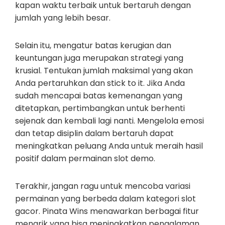
kapan waktu terbaik untuk bertaruh dengan
jumlah yang lebih besar.
Selain itu, mengatur batas kerugian dan
keuntungan juga merupakan strategi yang
krusial. Tentukan jumlah maksimal yang akan
Anda pertaruhkan dan stick to it. Jika Anda
sudah mencapai batas kemenangan yang
ditetapkan, pertimbangkan untuk berhenti
sejenak dan kembali lagi nanti. Mengelola emosi
dan tetap disiplin dalam bertaruh dapat
meningkatkan peluang Anda untuk meraih hasil
positif dalam permainan slot demo.
Terakhir, jangan ragu untuk mencoba variasi
permainan yang berbeda dalam kategori slot
gacor. Pinata Wins menawarkan berbagai fitur
menarik yang bisa meningkatkan pengalaman