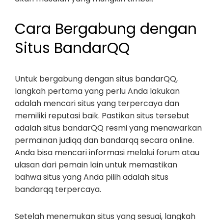
Cara Bergabung dengan
Situs BandarQQ
Untuk bergabung dengan situs bandarQQ,
langkah pertama yang perlu Anda lakukan
adalah mencari situs yang terpercaya dan
memiliki reputasi baik. Pastikan situs tersebut
adalah situs bandarQQ resmi yang menawarkan
permainan judiqq dan bandarqq secara online.
Anda bisa mencari informasi melalui forum atau
ulasan dari pemain lain untuk memastikan
bahwa situs yang Anda pilih adalah situs
bandarqq terpercaya.
Setelah menemukan situs yang sesuai, langkah