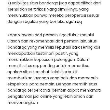
Kredibilitas situs bandarqq juga dapat dilihat dari
lisensi dan sertifikasi yang dimilikinya, yang
menunjukkan bahwa mereka beroperasi sesuai
dengan regulasi yang berlaku.
agen qq
Kepercayaan dari pemain juga diukur melalui
ulasan dan rekomendasi dari pemain lain. Situs
bandarqq yang memiliki reputasi baik sering kali
mendapatkan testimoni positif, yang
menunjukkan kepuasan pelanggan. Dalam
memilih situs qq, penting untuk memeriksa
apakah situs tersebut telah terbukti
memberikan layanan yang baik dan memenuhi
ekspektasi para pemain. Dengan memilih situs
bandarqq terpercaya, pemain dapat menikmati
pengalaman judi online yang lebih aman dan
menyenangkan.