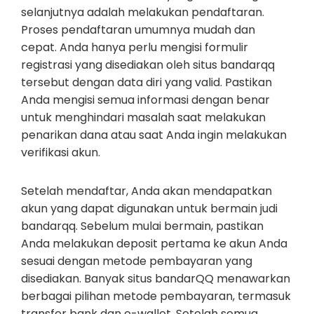
selanjutnya adalah melakukan pendaftaran.
Proses pendaftaran umumnya mudah dan
cepat. Anda hanya perlu mengisi formulir
registrasi yang disediakan oleh situs bandarqq
tersebut dengan data diri yang valid. Pastikan
Anda mengisi semua informasi dengan benar
untuk menghindari masalah saat melakukan
penarikan dana atau saat Anda ingin melakukan
verifikasi akun.
Setelah mendaftar, Anda akan mendapatkan
akun yang dapat digunakan untuk bermain judi
bandarqq. Sebelum mulai bermain, pastikan
Anda melakukan deposit pertama ke akun Anda
sesuai dengan metode pembayaran yang
disediakan. Banyak situs bandarQQ menawarkan
berbagai pilihan metode pembayaran, termasuk
transfer bank dan e-wallet. Setelah semua