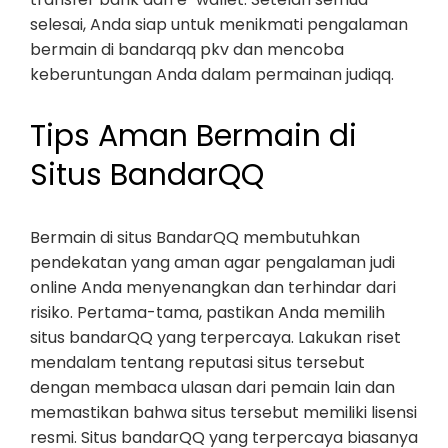
selesai, Anda siap untuk menikmati pengalaman
bermain di bandarqq pkv dan mencoba
keberuntungan Anda dalam permainan judiqq.
Tips Aman Bermain di
Situs BandarQQ
Bermain di situs BandarQQ membutuhkan
pendekatan yang aman agar pengalaman judi
online Anda menyenangkan dan terhindar dari
risiko. Pertama-tama, pastikan Anda memilih
situs bandarQQ yang terpercaya. Lakukan riset
mendalam tentang reputasi situs tersebut
dengan membaca ulasan dari pemain lain dan
memastikan bahwa situs tersebut memiliki lisensi
resmi. Situs bandarQQ yang terpercaya biasanya