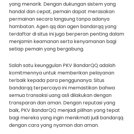
yang menarik. Dengan dukungan sistem yang
handal dan cepat, pemain dapat merasakan
permainan secara langsung tanpa adanya
hambatan. Agen qq dan agen bandarqq yang
terdaftar di situs ini juga berperan penting dalam
menjamin keamanan serta kenyamanan bagi
setiap pemain yang bergabung.
Salah satu keunggulan PKV BandarQQ adalah
komitmennya untuk memberikan pelayanan
terbaik kepada para penggunanya. Situs
bandarqq terpercaya ini memastikan bahwa
semua transaksi uang asli dilakukan dengan
transparan dan aman. Dengan reputasi yang
baik, PKV BandarQQ menjadi pilihan yang tepat
bagi mereka yang ingin menikmati judi bandarqq
dengan cara yang nyaman dan aman.