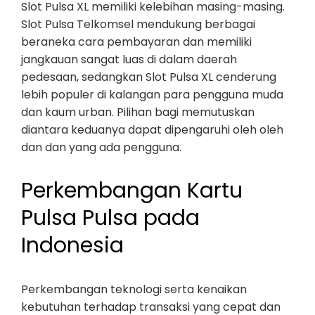
Slot Pulsa XL memiliki kelebihan masing-masing.
Slot Pulsa Telkomsel mendukung berbagai
beraneka cara pembayaran dan memiliki
jangkauan sangat luas di dalam daerah
pedesaan, sedangkan Slot Pulsa XL cenderung
lebih populer di kalangan para pengguna muda
dan kaum urban. Pilihan bagi memutuskan
diantara keduanya dapat dipengaruhi oleh oleh
dan dan yang ada pengguna.
Perkembangan Kartu
Pulsa Pulsa pada
Indonesia
Perkembangan teknologi serta kenaikan
kebutuhan terhadap transaksi yang cepat dan