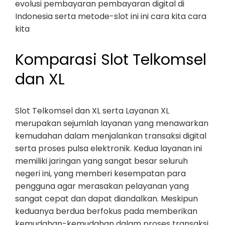
evolusi pembayaran pembayaran digital di
Indonesia serta metode-slot ini ini cara kita cara
kita
Komparasi Slot Telkomsel
dan XL
Slot Telkomsel dan XL serta Layanan XL
merupakan sejumlah layanan yang menawarkan
kemudahan dalam menjalankan transaksi digital
serta proses pulsa elektronik. Kedua layanan ini
memiliki jaringan yang sangat besar seluruh
negeri ini, yang memberi kesempatan para
pengguna agar merasakan pelayanan yang
sangat cepat dan dapat diandalkan. Meskipun
keduanya berdua berfokus pada memberikan
kemudahan-kemudahan dalam proses transaksi,