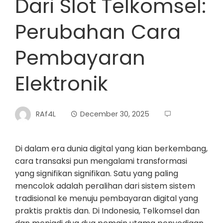
Dari Slot Telkomsel:
Perubahan Cara
Pembayaran
Elektronik
RAf4L
December 30, 2025
Di dalam era dunia digital yang kian berkembang,
cara transaksi pun mengalami transformasi
yang signifikan signifikan. Satu yang paling
mencolok adalah peralihan dari sistem sistem
tradisional ke menuju pembayaran digital yang
praktis praktis dan. Di Indonesia, Telkomsel dan