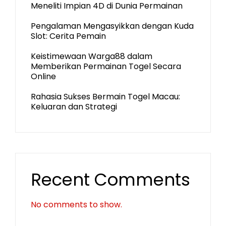
Meneliti Impian 4D di Dunia Permainan
Pengalaman Mengasyikkan dengan Kuda
Slot: Cerita Pemain
Keistimewaan Warga88 dalam
Memberikan Permainan Togel Secara
Online
Rahasia Sukses Bermain Togel Macau:
Keluaran dan Strategi
Recent Comments
No comments to show.