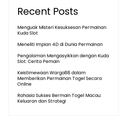
Recent Posts
Menguak Misteri Kesuksesan Permainan
Kuda Slot
Meneliti Impian 4D di Dunia Permainan
Pengalaman Mengasyikkan dengan Kuda
Slot: Cerita Pemain
Keistimewaan Warga88 dalam
Memberikan Permainan Togel Secara
Online
Rahasia Sukses Bermain Togel Macau:
Keluaran dan Strategi