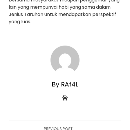
lain yang mempunyai hobi yang sama dalam
Jenius Taruhan untuk mendapatkan perspektif
yang luas.
By RAf4L
PREVIOUS POST