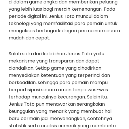
di dalam game angka dan memberikan peluang
yang lebih luas bagi meraih kemenangan. Pada
periode digital ini, Jenius Toto muncul dalam
teknologi yang memfasilitasi para pemain untuk
mengakses berbagai kategori permainan secara
mudah dan cepat.
Salah satu dari kelebihan Jenius Toto yaitu
mekanisme yang transparan dan dapat
diandalkan. Setiap game yang dihadirkan
menyediakan ketentuan yang terperinci dan
berkeadilan, sehingga para pemain mampu
berpartisipasi secara aman tanpa was-was
terhadap munculnya kecurangan. Selain itu,
Jenius Toto pun menawarkan serangkaian
keunggulan yang menarik yang membuat hal
baru bermain jadi menyenangkan, contohnya
statistik serta analisis numerik yang membantu