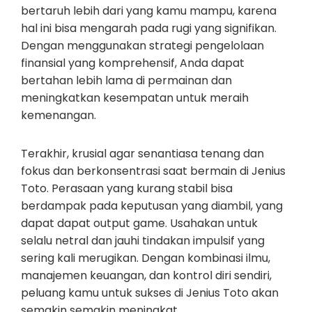
bertaruh lebih dari yang kamu mampu, karena
hal ini bisa mengarah pada rugi yang signifikan.
Dengan menggunakan strategi pengelolaan
finansial yang komprehensif, Anda dapat
bertahan lebih lama di permainan dan
meningkatkan kesempatan untuk meraih
kemenangan.
Terakhir, krusial agar senantiasa tenang dan
fokus dan berkonsentrasi saat bermain di Jenius
Toto. Perasaan yang kurang stabil bisa
berdampak pada keputusan yang diambil, yang
dapat dapat output game. Usahakan untuk
selalu netral dan jauhi tindakan impulsif yang
sering kali merugikan. Dengan kombinasi ilmu,
manajemen keuangan, dan kontrol diri sendiri,
peluang kamu untuk sukses di Jenius Toto akan
semakin semakin meningkat.