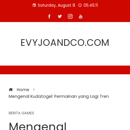
Skip
Saturday, August 8
05:45:11
to
content
EVYJOANDCO.COM
Home
Mengenal Kudatogel: Permainan yang Lagi Tren
BERITA GAMES
Mengenal