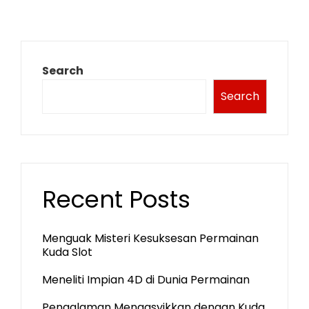
Search
Search
Recent Posts
Menguak Misteri Kesuksesan Permainan
Kuda Slot
Meneliti Impian 4D di Dunia Permainan
Pengalaman Mengasyikkan dengan Kuda