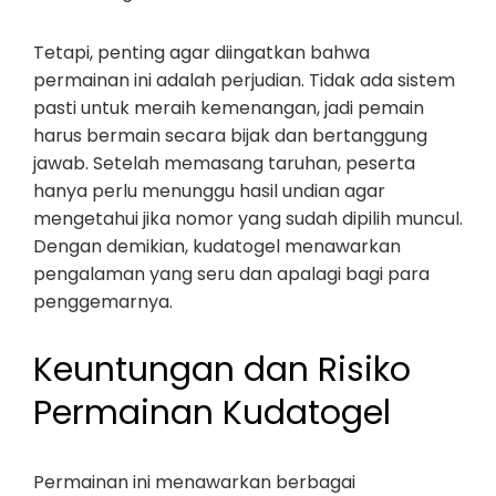
Tetapi, penting agar diingatkan bahwa
permainan ini adalah perjudian. Tidak ada sistem
pasti untuk meraih kemenangan, jadi pemain
harus bermain secara bijak dan bertanggung
jawab. Setelah memasang taruhan, peserta
hanya perlu menunggu hasil undian agar
mengetahui jika nomor yang sudah dipilih muncul.
Dengan demikian, kudatogel menawarkan
pengalaman yang seru dan apalagi bagi para
penggemarnya.
Keuntungan dan Risiko
Permainan Kudatogel
Permainan ini menawarkan berbagai