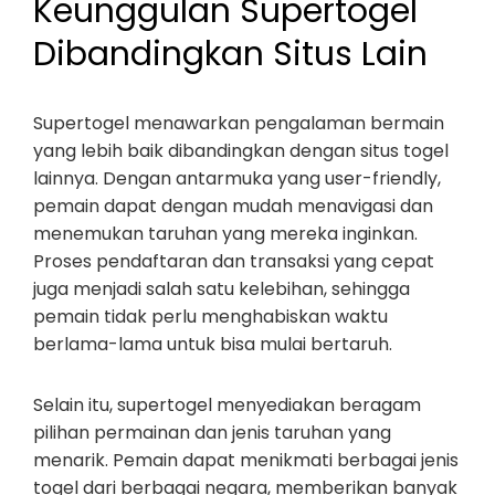
Keunggulan Supertogel
Dibandingkan Situs Lain
Supertogel menawarkan pengalaman bermain
yang lebih baik dibandingkan dengan situs togel
lainnya. Dengan antarmuka yang user-friendly,
pemain dapat dengan mudah menavigasi dan
menemukan taruhan yang mereka inginkan.
Proses pendaftaran dan transaksi yang cepat
juga menjadi salah satu kelebihan, sehingga
pemain tidak perlu menghabiskan waktu
berlama-lama untuk bisa mulai bertaruh.
Selain itu, supertogel menyediakan beragam
pilihan permainan dan jenis taruhan yang
menarik. Pemain dapat menikmati berbagai jenis
togel dari berbagai negara, memberikan banyak