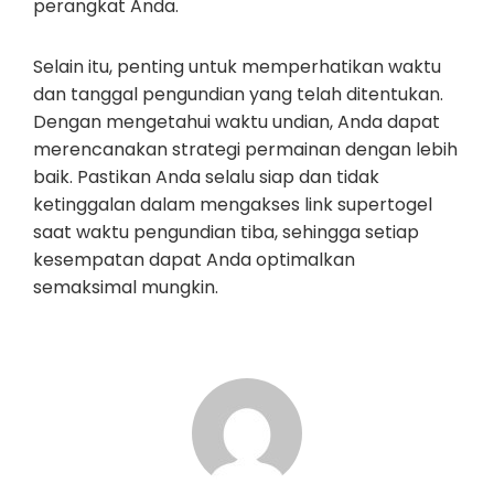
perangkat Anda.
Selain itu, penting untuk memperhatikan waktu
dan tanggal pengundian yang telah ditentukan.
Dengan mengetahui waktu undian, Anda dapat
merencanakan strategi permainan dengan lebih
baik. Pastikan Anda selalu siap dan tidak
ketinggalan dalam mengakses link supertogel
saat waktu pengundian tiba, sehingga setiap
kesempatan dapat Anda optimalkan
semaksimal mungkin.