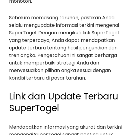
monoton.
Sebelum memasang taruhan, pastikan Anda
selalu mengupdate informasi terkini mengenai
SuperTogel. Dengan mengikuti link SuperTogel
yang terpercaya, Anda dapat mendapatkan
update terbaru tentang hasil pengundian dan
tren angka. Pengetahuan ini sangat berharga
untuk memperbaiki strategi Anda dan
menyesuaikan pilihan angka sesuai dengan
kondisi terbaru di pasar taruhan.
Link dan Update Terbaru
SuperTogel
Mendapatkan informasi yang akurat dan terkini
mengenai SuperTogel sangat penting untuk