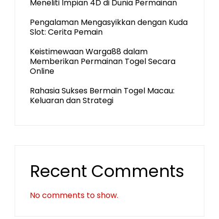
Meneliti Impian 4D di Dunia Permainan
Pengalaman Mengasyikkan dengan Kuda
Slot: Cerita Pemain
Keistimewaan Warga88 dalam
Memberikan Permainan Togel Secara
Online
Rahasia Sukses Bermain Togel Macau:
Keluaran dan Strategi
Recent Comments
No comments to show.