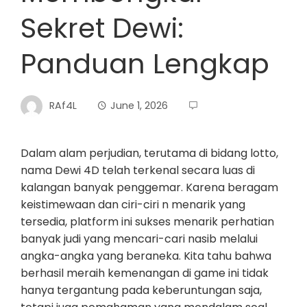
Sekret Dewi:
Panduan Lengkap
RAf4L
June 1, 2026
Dalam alam perjudian, terutama di bidang lotto,
nama Dewi 4D telah terkenal secara luas di
kalangan banyak penggemar. Karena beragam
keistimewaan dan ciri-ciri n menarik yang
tersedia, platform ini sukses menarik perhatian
banyak judi yang mencari-cari nasib melalui
angka-angka yang beraneka. Kita tahu bahwa
berhasil meraih kemenangan di game ini tidak
hanya tergantung pada keberuntungan saja,