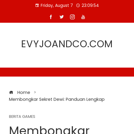
Skip
Friday, August 7
23:09:55
to
content
EVYJOANDCO.COM
Home
Membongkar Sekret Dewi: Panduan Lengkap
BERITA GAMES
Membongkar