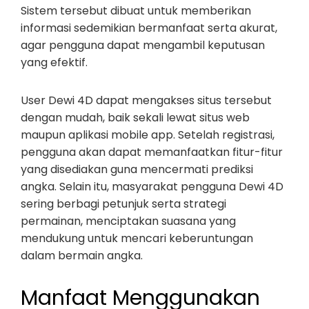
Sistem tersebut dibuat untuk memberikan
informasi sedemikian bermanfaat serta akurat,
agar pengguna dapat mengambil keputusan
yang efektif.
User Dewi 4D dapat mengakses situs tersebut
dengan mudah, baik sekali lewat situs web
maupun aplikasi mobile app. Setelah registrasi,
pengguna akan dapat memanfaatkan fitur-fitur
yang disediakan guna mencermati prediksi
angka. Selain itu, masyarakat pengguna Dewi 4D
sering berbagi petunjuk serta strategi
permainan, menciptakan suasana yang
mendukung untuk mencari keberuntungan
dalam bermain angka.
Manfaat Menggunakan