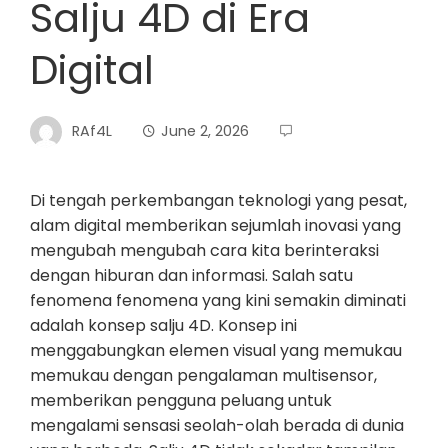
Salju 4D di Era
Digital
RAf4L
June 2, 2026
Di tengah perkembangan teknologi yang pesat,
alam digital memberikan sejumlah inovasi yang
mengubah mengubah cara kita berinteraksi
dengan hiburan dan informasi. Salah satu
fenomena fenomena yang kini semakin diminati
adalah konsep salju 4D. Konsep ini
menggabungkan elemen visual yang memukau
memukau dengan pengalaman multisensor,
memberikan pengguna peluang untuk
mengalami sensasi seolah-olah berada di dunia