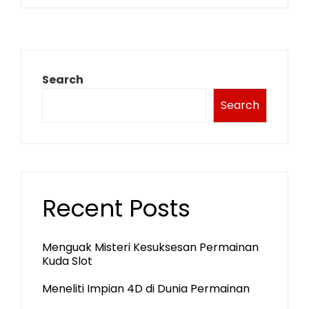
Search
Search
Recent Posts
Menguak Misteri Kesuksesan Permainan
Kuda Slot
Meneliti Impian 4D di Dunia Permainan