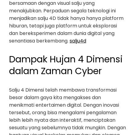
bersamaan dengan visual salju yang
menakjubkan. Perpaduan segala teknologi ini
menjadikan salju 4D tidak hanya hanya platform
hiburan, tetapi juga platform untuk eksplorasi
dan bereksperimen dalam dunia digital yang
senantiasa berkembang.
salju4d
Dampak Hujan 4 Dimensi
dalam Zaman Cyber
Salju 4 Dimensi telah membawa transformasi
besar dalam gaya kita mengakses dan
menikmati entertaimen digital. Dengan inovasi
tersebut, orang bisa mengalami pengalaman
lebih lebih nyata dan interaktif, menciptakan
sesuatu yang sebelumnya tidak mungkin. Dengan