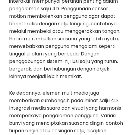
interaktif mempunyai peranan penting dalam
pengalaman salju 4D. Penggunaan sensor
motion membolehkan pengguna agar dapat
berinteraksi dengan salju langung, contohnya
melalui membelai atau menggerakkan tangan.
Hal ini menimbulkan suasana yang lebih nyata,
menyebabkan pengguna mengalami seperti
tinggal di alam yang berbeda. Dengan
penggabungan sistem ini, ilusi salju yang turun,
bergerak, dan berhubungan dengan objek
lainnya menjadi lebih memikat.
Ke depannya, elemen multimedia juga
memberikan sumbangsih pada minat salju 4D.
Integrasi media suara dan visual yang harmonis
memperkaya pengalaman pengguna. Variasi
bunyi yang menciptakan suasana dingin, contoh
tiupan angin atau desingan salju, disajikan