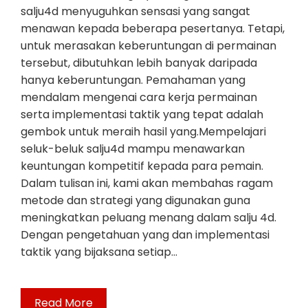
salju4d menyuguhkan sensasi yang sangat
menawan kepada beberapa pesertanya. Tetapi,
untuk merasakan keberuntungan di permainan
tersebut, dibutuhkan lebih banyak daripada
hanya keberuntungan. Pemahaman yang
mendalam mengenai cara kerja permainan
serta implementasi taktik yang tepat adalah
gembok untuk meraih hasil yang.Mempelajari
seluk-beluk salju4d mampu menawarkan
keuntungan kompetitif kepada para pemain.
Dalam tulisan ini, kami akan membahas ragam
metode dan strategi yang digunakan guna
meningkatkan peluang menang dalam salju 4d.
Dengan pengetahuan yang dan implementasi
taktik yang bijaksana setiap…
Read More