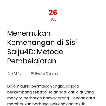
26
JUL
Menemukan
Kemenangan di Sisi
Salju4D: Metode
Pembelajaran
RAf4L
Berita Games
Dalam dunia permainan angka, salju4d
berkembang sebagai salah satu dari alat yang
menyita perhatian banyak orang. Dengan cara
memberikan berbagai peluang dan taktik,