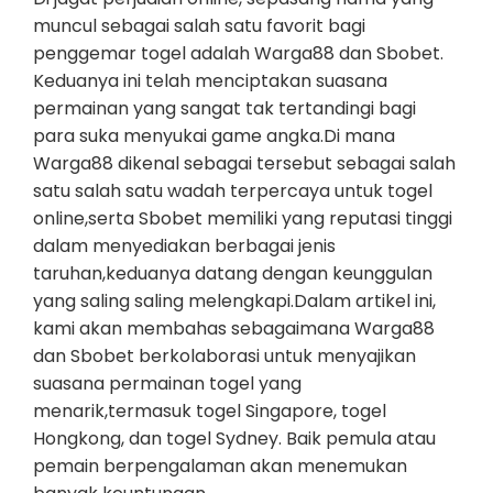
muncul sebagai salah satu favorit bagi
penggemar togel adalah Warga88 dan Sbobet.
Keduanya ini telah menciptakan suasana
permainan yang sangat tak tertandingi bagi
para suka menyukai game angka.Di mana
Warga88 dikenal sebagai tersebut sebagai salah
satu salah satu wadah terpercaya untuk togel
online,serta Sbobet memiliki yang reputasi tinggi
dalam menyediakan berbagai jenis
taruhan,keduanya datang dengan keunggulan
yang saling saling melengkapi.Dalam artikel ini,
kami akan membahas sebagaimana Warga88
dan Sbobet berkolaborasi untuk menyajikan
suasana permainan togel yang
menarik,termasuk togel Singapore, togel
Hongkong, dan togel Sydney. Baik pemula atau
pemain berpengalaman akan menemukan