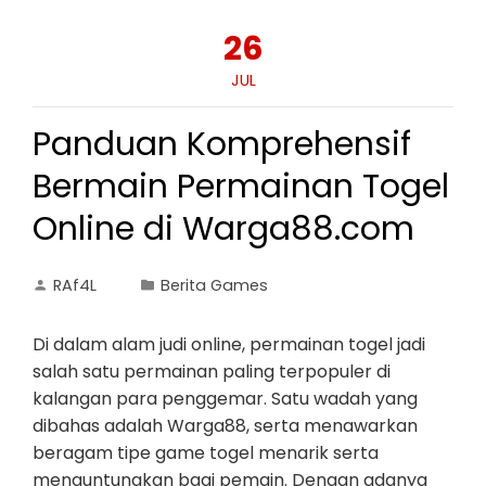
26
JUL
Panduan Komprehensif
Bermain Permainan Togel
Online di Warga88.com
RAf4L
Berita Games
Di dalam alam judi online, permainan togel jadi
salah satu permainan paling terpopuler di
kalangan para penggemar. Satu wadah yang
dibahas adalah Warga88, serta menawarkan
beragam tipe game togel menarik serta
menguntungkan bagi pemain. Dengan adanya