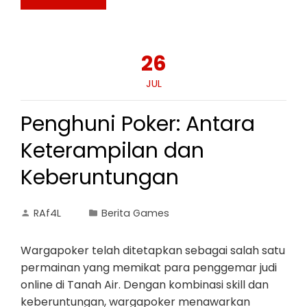
26
JUL
Penghuni Poker: Antara
Keterampilan dan
Keberuntungan
RAf4L
Berita Games
Wargapoker telah ditetapkan sebagai salah satu
permainan yang memikat para penggemar judi
online di Tanah Air. Dengan kombinasi skill dan
keberuntungan, wargapoker menawarkan