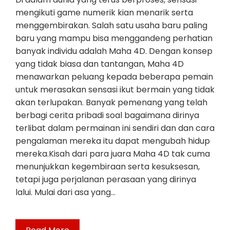
mengikuti game numerik kian menarik serta
menggembirakan. Salah satu usaha baru paling
baru yang mampu bisa menggandeng perhatian
banyak individu adalah Maha 4D. Dengan konsep
yang tidak biasa dan tantangan, Maha 4D
menawarkan peluang kepada beberapa pemain
untuk merasakan sensasi ikut bermain yang tidak
akan terlupakan. Banyak pemenang yang telah
berbagi cerita pribadi soal bagaimana dirinya
terlibat dalam permainan ini sendiri dan dan cara
pengalaman mereka itu dapat mengubah hidup
mereka.Kisah dari para juara Maha 4D tak cuma
menunjukkan kegembiraan serta kesuksesan,
tetapi juga perjalanan perasaan yang dirinya
lalui. Mulai dari asa yang…