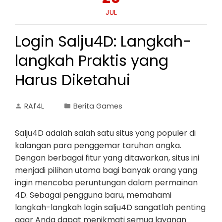
JUL
Login Salju4D: Langkah-
langkah Praktis yang
Harus Diketahui
RAf4L
Berita Games
Salju4D adalah salah satu situs yang populer di
kalangan para penggemar taruhan angka.
Dengan berbagai fitur yang ditawarkan, situs ini
menjadi pilihan utama bagi banyak orang yang
ingin mencoba peruntungan dalam permainan
4D. Sebagai pengguna baru, memahami
langkah-langkah login salju4D sangatlah penting
agar Anda dapat menikmati semua layanan