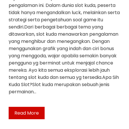
pengalaman ini. Dalam dunia slot kuda, peserta
tidak hanya mengandalkan luck, melainkan serta
strategi serta pengetahuan soal game itu
sendiri.Dari berbagai berbagai tema yang
ditawarkan, slot kuda menawarkan pengalaman
yang menghibur dan menegangkan. Dengan
menggunakan grafik yang indah dan ciri bonus
yang menggoda, wajar apabila semakin banyak
pengguna yg berminat untuk menjajal chance
mereka. Ayo kita semua eksplorasi lebih jauh
tentang slot kuda dan semua yg tersedia.Apa Sih
Kuda Slot?Slot kuda merupakan sebuah jenis
permainan…
Read More