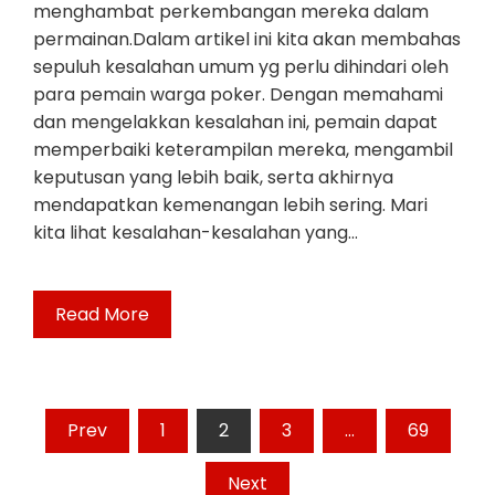
menghambat perkembangan mereka dalam
permainan.Dalam artikel ini kita akan membahas
sepuluh kesalahan umum yg perlu dihindari oleh
para pemain warga poker. Dengan memahami
dan mengelakkan kesalahan ini, pemain dapat
memperbaiki keterampilan mereka, mengambil
keputusan yang lebih baik, serta akhirnya
mendapatkan kemenangan lebih sering. Mari
kita lihat kesalahan-kesalahan yang…
Read More
Posts
Prev
1
2
3
…
69
pagination
Next