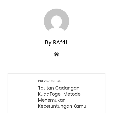
By RAf4L
PREVIOUS POST
Tautan Cadangan
KudaTogel: Metode
Menemukan
Keberuntungan Kamu