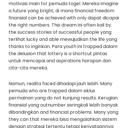
motivasi main for pemuda togel. Mereka imagine
a future yang bright, di mana financial freedom
finansial can be achieved with only dapat dicapai
the right numbers. This dream ini often kali by
the success stories of successful people yang
terlihat lucky and able mewujudkan the life yang
thanks to inginkan. Para youth ini trapped dalam
the delusion that lottery is a shortcut pintas
untuk mencapai and aspirations harapan dan
cita-cita mereka.
Namun, realita faced dihadapi jauh lebih. Many
pemuda who are trapped dalam siklus
permainan yang do not kunjung results. Kerugian
finansial yang outnumber seringkali lebih banyak
dibandingkan and financial problems. Many yang
they can that mereka bisa mengalahkan sistem
dengan strategi tertentu tetapi kenyataannya