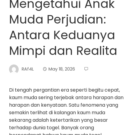
Mengetahui Anak
Muda Perjudian:
Antara Keduanya
Mimpi dan Realita
RAf4L
May 18, 2026
Di tengah pergantian era seperti begitu cepat,
kaum muda sering terjebak antara harapan dan
harapan dan kenyataan. Satu fenomena yang
semakin terlihat di kalangan kaum muda
sekarang adalah ketertarikan yang besar
terhadap dunia togel. Banyak orang