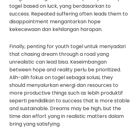
togel based on luck, yang berdasarkan to
success. Repeated suffering often leads them to
disappointment mengantarkan hope
kekecewaan dan kehilangan harapan.
Finally, penting for youth togel untuk menyadari
that chasing dream through a road yang
unrealistic can lead bisa. Keseimbangan
between hope and reality perlu be prioritized.
Alih-alih fokus on togel sebagai solusi, they
should menyalurkan energi dan resources to
more productive things such as lebih produktif
seperti pendidikan to success that is more stable
and sustainable. Dreams may be high, but the
time dan effort yang in realistic matters dalam
bring yang satisfying.