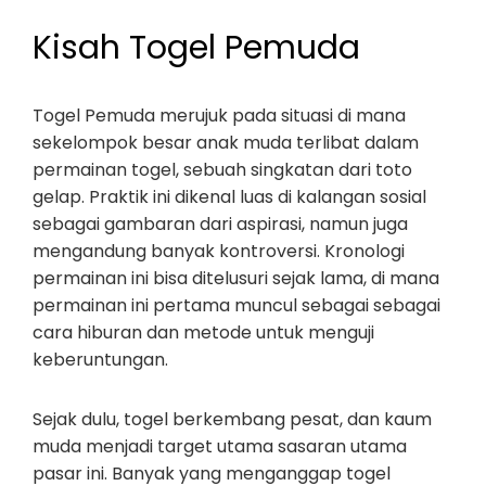
Kisah Togel Pemuda
Togel Pemuda merujuk pada situasi di mana
sekelompok besar anak muda terlibat dalam
permainan togel, sebuah singkatan dari toto
gelap. Praktik ini dikenal luas di kalangan sosial
sebagai gambaran dari aspirasi, namun juga
mengandung banyak kontroversi. Kronologi
permainan ini bisa ditelusuri sejak lama, di mana
permainan ini pertama muncul sebagai sebagai
cara hiburan dan metode untuk menguji
keberuntungan.
Sejak dulu, togel berkembang pesat, dan kaum
muda menjadi target utama sasaran utama
pasar ini. Banyak yang menganggap togel