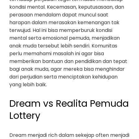
kondisi mental. Kecemasan, keputusasaan, dan
perasaan mendalam dapat muncul saat
harapan dalam merasakan kemenangan tak
terwujud. Hal ini bisa memperburuk kondisi
mental serta emosional pemuda, menjadikan
anak muda tersebut lebih sendiri. Komunitas
perlu memahami masalah ini agar bisa
memberikan bantuan dan pendidikan dan tepat
bagi anak muda, agar mereka bisa menghindar
dari perjudian serta menciptakan kehidupan
yang lebih baik.
Dream vs Realita Pemuda
Lottery
Dream menjadi rich dalam sekejap often menjadi