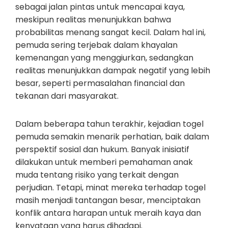
sebagai jalan pintas untuk mencapai kaya,
meskipun realitas menunjukkan bahwa
probabilitas menang sangat kecil. Dalam hal ini,
pemuda sering terjebak dalam khayalan
kemenangan yang menggiurkan, sedangkan
realitas menunjukkan dampak negatif yang lebih
besar, seperti permasalahan financial dan
tekanan dari masyarakat.
Dalam beberapa tahun terakhir, kejadian togel
pemuda semakin menarik perhatian, baik dalam
perspektif sosial dan hukum. Banyak inisiatif
dilakukan untuk memberi pemahaman anak
muda tentang risiko yang terkait dengan
perjudian. Tetapi, minat mereka terhadap togel
masih menjadi tantangan besar, menciptakan
konflik antara harapan untuk meraih kaya dan
kenyataan yang harus dihadapi.