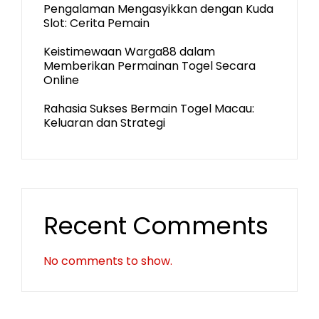
Pengalaman Mengasyikkan dengan Kuda
Slot: Cerita Pemain
Keistimewaan Warga88 dalam
Memberikan Permainan Togel Secara
Online
Rahasia Sukses Bermain Togel Macau:
Keluaran dan Strategi
Recent Comments
No comments to show.