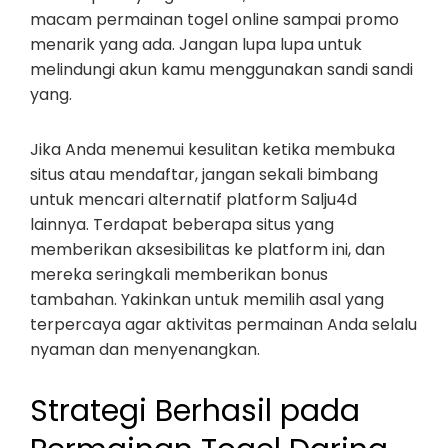
macam permainan togel online sampai promo
menarik yang ada. Jangan lupa lupa untuk
melindungi akun kamu menggunakan sandi sandi
yang.
Jika Anda menemui kesulitan ketika membuka
situs atau mendaftar, jangan sekali bimbang
untuk mencari alternatif platform Salju4d
lainnya. Terdapat beberapa situs yang
memberikan aksesibilitas ke platform ini, dan
mereka seringkali memberikan bonus
tambahan. Yakinkan untuk memilih asal yang
terpercaya agar aktivitas permainan Anda selalu
nyaman dan menyenangkan.
Strategi Berhasil pada