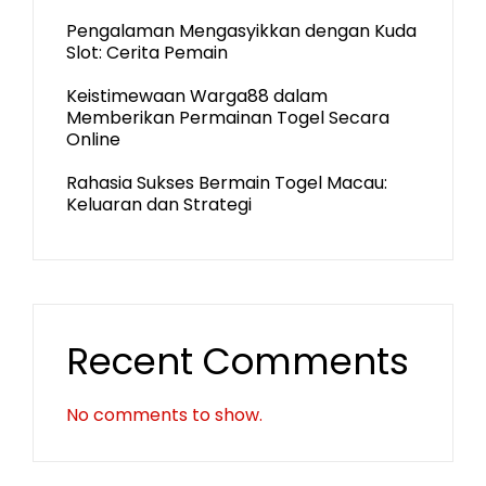
Pengalaman Mengasyikkan dengan Kuda
Slot: Cerita Pemain
Keistimewaan Warga88 dalam
Memberikan Permainan Togel Secara
Online
Rahasia Sukses Bermain Togel Macau:
Keluaran dan Strategi
Recent Comments
No comments to show.