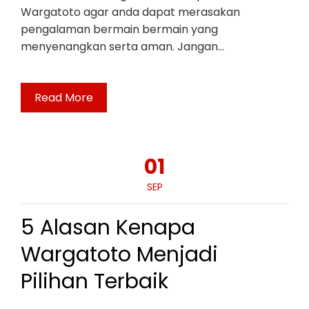
Wargatoto agar anda dapat merasakan
pengalaman bermain bermain yang
menyenangkan serta aman. Jangan…
Read More
01
SEP
5 Alasan Kenapa
Wargatoto Menjadi
Pilihan Terbaik