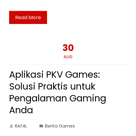
Read More
30
AUG
Aplikasi PKV Games:
Solusi Praktis untuk
Pengalaman Gaming
Anda
RAf4L
Berita Games