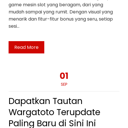
game mesin slot yang beragam, dari yang
mudah sampai yang rumit. Dengan visual yang
menarik dan fitur-fitur bonus yang seru, setiap
sesi…
Read More
01
SEP
Dapatkan Tautan
Wargatoto Terupdate
Paling Baru di Sini Ini