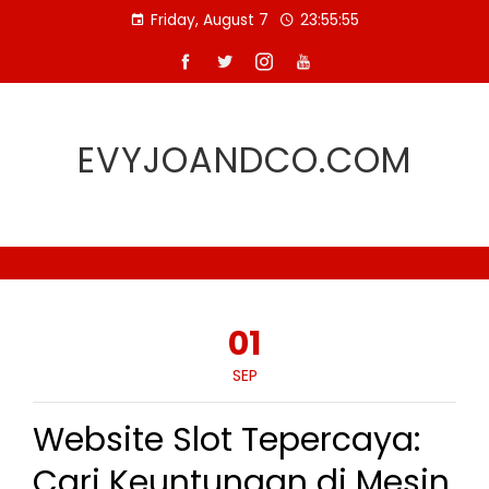
Skip
Friday, August 7
23:55:55
to
content
EVYJOANDCO.COM
01
SEP
Website Slot Tepercaya:
Cari Keuntungan di Mesin