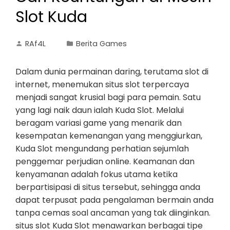
Slot Kuda
RAf4L
Berita Games
Dalam dunia permainan daring, terutama slot di
internet, menemukan situs slot terpercaya
menjadi sangat krusial bagi para pemain. Satu
yang lagi naik daun ialah Kuda Slot. Melalui
beragam variasi game yang menarik dan
kesempatan kemenangan yang menggiurkan,
Kuda Slot mengundang perhatian sejumlah
penggemar perjudian online. Keamanan dan
kenyamanan adalah fokus utama ketika
berpartisipasi di situs tersebut, sehingga anda
dapat terpusat pada pengalaman bermain anda
tanpa cemas soal ancaman yang tak diinginkan.
situs slot Kuda Slot menawarkan berbagai tipe